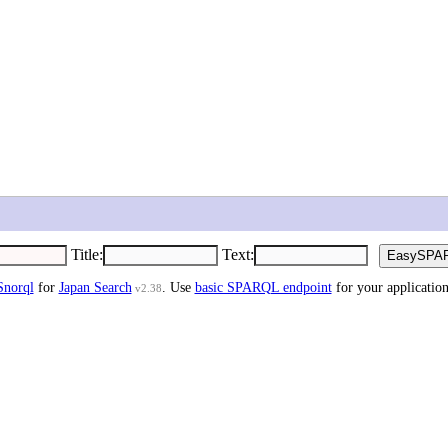
Title
:
Text
:
Snorql
for
Japan Search
. Use
basic SPARQL endpoint
for your application
v2.38