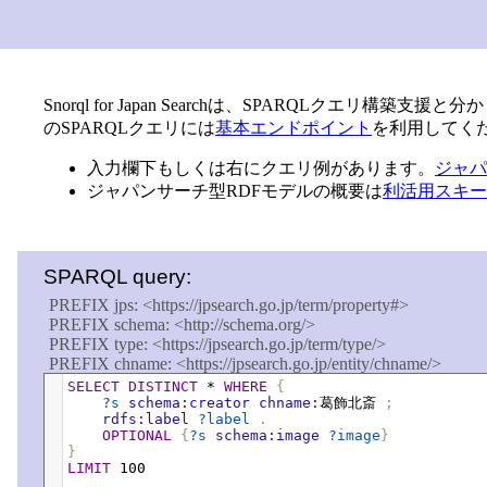
Snorql for Japan Searchは、SPARQLクエリ構
のSPARQLクエリには
基本エンドポイント
を利用してく
入力欄下もしくは右にクエリ例があります。
ジャパ
ジャパンサーチ型RDFモデルの概要は
利活用スキー
SPARQL query:
PREFIX jps: <https://jpsearch.go.jp/term/property#>

PREFIX schema: <http://schema.org/>

PREFIX type: <https://jpsearch.go.jp/term/type/>

PREFIX chname: <https://jpsearch.go.jp/entity/chname/>

PREFIX place: <https://jpsearch.go.jp/entity/place/>

SELECT
DISTINCT
*
WHERE
{
PREFIX time: <https://jpsearch.go.jp/entity/time/>

?s
schema:creator
chname:
葛飾北斎
;
rdfs:label
?label
.
PREFIX work: <https://jpsearch.go.jp/entity/work/>

OPTIONAL
{
?s
schema:image
?image
}
PREFIX role: <https://jpsearch.go.jp/term/role/>

}
PREFIX keyword: <https://jpsearch.go.jp/term/keyword/>

LIMIT
100
PREFIX skos: <http://www.w3.org/2004/02/skos/core#>
