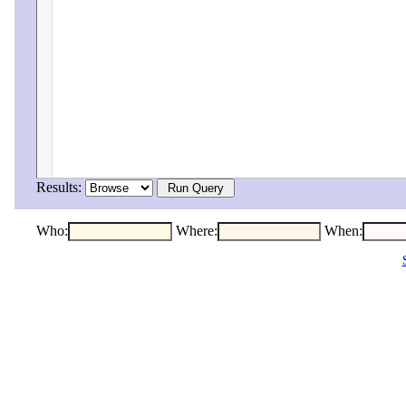
PREFIX gvname: <https://jpsearch.go.jp/entity/gvname/>

PREFIX ncname: <https://jpsearch.go.jp/entity/ncname/>

PREFIX ncplace: <https://jpsearch.go.jp/entity/ncplace/>

PREFIX series: <https://jpsearch.go.jp/entity/series/>

PREFIX xsd: <http://www.w3.org/2001/XMLSchema#>

PREFIX rdf: <http://www.w3.org/1999/02/22-rdf-syntax-ns#>

PREFIX rdfs: <http://www.w3.org/2000/01/rdf-schema#>

Results:
Who
:
Where
:
When
: