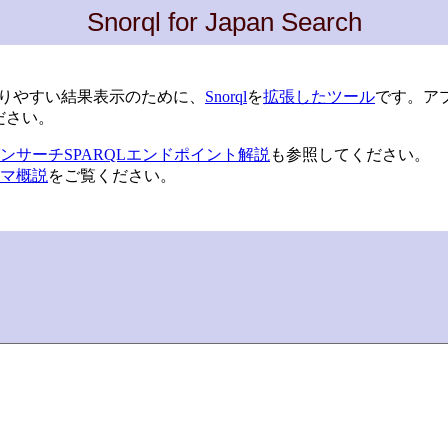
Snorql for Japan Search
築支援と分かりやすい結果表示のために、
Snorql
を
拡張したツール
です。ア
ださい。
ンサーチSPARQLエンドポイント解説
も参照してください。
マ概説
をご覧ください。