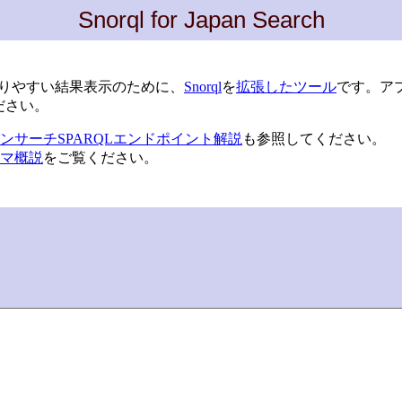
Snorql for Japan Search
築支援と分かりやすい結果表示のために、
Snorql
を
拡張したツール
です。ア
ださい。
ンサーチSPARQLエンドポイント解説
も参照してください。
マ概説
をご覧ください。