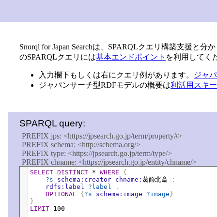
Snorql for Japan Searchは、SPARQLクエリ構
のSPARQLクエリには
基本エンドポイント
を利用してく
入力欄下もしくは右にクエリ例があります。
ジャパ
ジャパンサーチ型RDFモデルの概要は
利活用スキー
SPARQL query:
PREFIX jps: <https://jpsearch.go.jp/term/property#>

PREFIX schema: <http://schema.org/>

PREFIX type: <https://jpsearch.go.jp/term/type/>

PREFIX chname: <https://jpsearch.go.jp/entity/chname/>

PREFIX place: <https://jpsearch.go.jp/entity/place/>

SELECT
DISTINCT
*
WHERE
{
PREFIX time: <https://jpsearch.go.jp/entity/time/>

?s
schema:creator
chname:
葛飾北斎
;
rdfs:label
?label
.
PREFIX work: <https://jpsearch.go.jp/entity/work/>

OPTIONAL
{
?s
schema:image
?image
}
PREFIX role: <https://jpsearch.go.jp/term/role/>

}
PREFIX keyword: <https://jpsearch.go.jp/term/keyword/>

LIMIT
100
PREFIX skos: <http://www.w3.org/2004/02/skos/core#>
