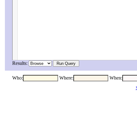
PREFIX gvname: <https://jpsearch.go.jp/entity/gvname/>

PREFIX ncname: <https://jpsearch.go.jp/entity/ncname/>

PREFIX ncplace: <https://jpsearch.go.jp/entity/ncplace/>

PREFIX series: <https://jpsearch.go.jp/entity/series/>

PREFIX xsd: <http://www.w3.org/2001/XMLSchema#>

PREFIX rdf: <http://www.w3.org/1999/02/22-rdf-syntax-ns#>

PREFIX rdfs: <http://www.w3.org/2000/01/rdf-schema#>

Results:
Who
:
Where
:
When
: