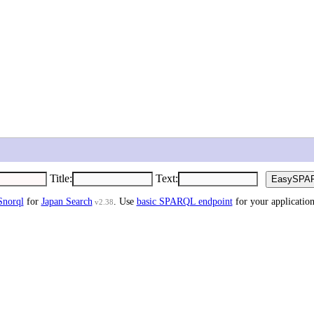
Title
:
Text
:
Snorql
for
Japan Search
. Use
basic SPARQL endpoint
for your application
v2.38