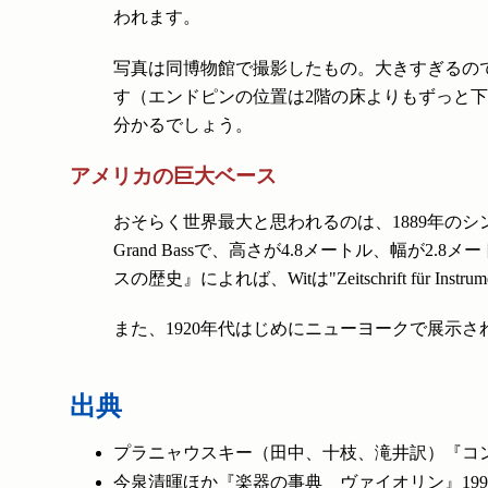
われます。
写真は同博物館で撮影したもの。大きすぎるの
す（エンドピンの位置は2階の床よりもずっと
分かるでしょう。
アメリカの巨大ベース
おそらく世界最大と思われるのは、1889年のシン
Grand Bassで、高さが4.8メートル、幅が2
スの歴史』によれば、Witは"Zeitschrift f
また、1920年代はじめにニューヨークで展示さ
出典
プラニャウスキー（田中、十枝、滝井訳）『コント
今泉清暉ほか『楽器の事典 ヴァイオリン』19