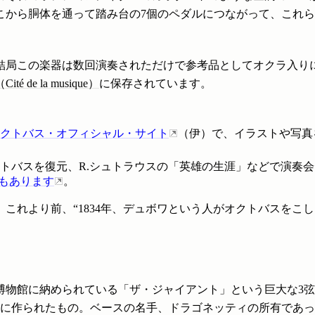
こから胴体を通って踏み台の7個のペダルにつながって、これ
結局この楽器は数回演奏されただけで参考品としてオクラ入り
é de la musique）
に保存されています。
クトバス・オフィシャル・サイト
（伊）で、イラストや写真
がオクトバスを復元、R.シュトラウスの「英雄の生涯」などで演
もあります
。
これより前、“1834年、デュボワという人がオクトバスをこ
博物館に納められている「ザ・ジャイアント」という巨大な3
7世紀に作られたもの。ベースの名手、ドラゴネッティの所有であ