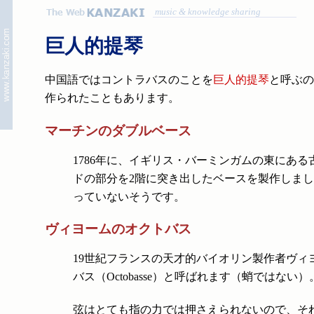
music & knowledge sharing
巨人的提琴
中国語ではコントラバスのことを
巨人的提琴
と呼ぶの
作られたこともあります。
マーチンのダブルベース
1786年に、イギリス・バーミンガムの東にあ
ドの部分を2階に突き出したベースを製作しま
っていないそうです。
ヴィヨームのオクトバス
19世紀フランスの天才的バイオリン製作者ヴィヨーム（
バス（Octobasse）と呼ばれます（蛸ではない
弦はとても指の力では押さえられないので、そ