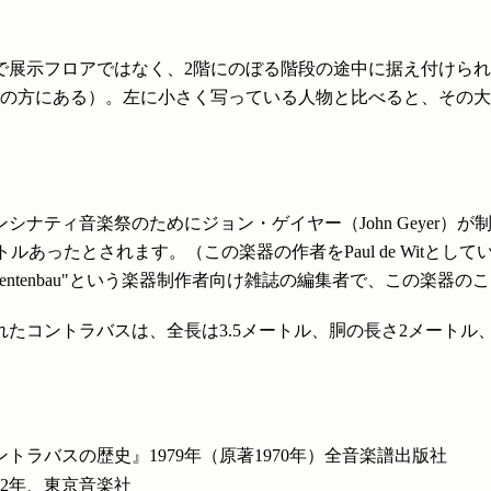
で展示フロアではなく、2階にのぼる階段の途中に据え付けら
下の方にある）。左に小さく写っている人物と比べると、その
シナティ音楽祭のためにジョン・ゲイヤー（John Geyer）が
.8メートルあったとされます。（この楽器の作者をPaul de Wit
ür Instrumentenbau"という楽器制作者向け雑誌の編集者で、こ
れたコントラバスは、全長は3.5メートル、胴の長さ2メートル、
ラバスの歴史』1979年（原著1970年）全音楽譜出版社
92年、東京音楽社