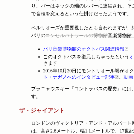
り、バーはネックの端のレバーに連結され、そ
で音程を変えるという仕掛けだったようです。
ベルリオーズが重要視したとも言われますが、
パリの
コンセルバトワールの博物館
音楽博物館（Cit
パリ音楽博物館のオクトバス関連情報
このオクトバスを復元しちゃったという
オ
きます
2016年10月20日にモントリオール響
ト・ナガノへのインタビュー記事
。
動画
プラニャウスキー『コントラバスの歴史』には、
す。
ザ・ジャイアント
ロンドンのヴィクトリア・アンド・アルバート
は、高さ2.6メートル、幅1.1メートルで、1