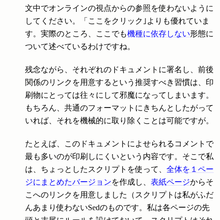
文中でオンラインの視点からの参照を使わないように
してください。「
ここ
をクリック｣よりも優れていま
す。実際のところ、ここでも
機種に依存しない
形態に
ついて述べているわけですね。
残念ながら、それぞれのドキュメントに署名し、前後
関係のリンクを用意するという推奨すべき習慣は、印
刷物にとっては往々にして邪魔になってしまいます。
もちろん、共通のフォーマットにきちんとしたがって
いれば、それを機械的に取り除くことは可能ですが。
たとえば、このドキュメントによせられるコメントで
最も多いのが印刷しにくいという内容です。そこで私
は、ちょっとしたスクリプトを使って、
全体を１ペー
ジにまとめたバージョン
を作成し、
表紙ページ
からそ
こへのリンクを用意しました（スクリプトは私がふだ
んあまり使わないSedのものです。私は各ページの先