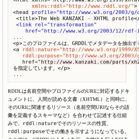
xmlns:rddl="http://www.rddl.org/"
>

<head 
profile="http://www.w3.org/2003/g/
 <title>The Web KANZAKI - XHTML profile</
<link rel="transformation"

    href="http://www.w3.org/2003/12/rdf-
...

<p>このプロファイルは、GRDDLでメタデータを抽出す
<a 
rddl:nature="http://www.w3.org/1999/XS
   rddl:purpose="http://www.w3.org/2003/
   href="
http://www.kanzaki.com/parts/xh
を指定しています。</p>

RDDLは名前空間やプロファイルのURIに対応するドキ
ュメントに、人間が読める文書（XHTML）と同時に、
そのURIに関連するリソース（名前空間URIならその語
彙を定義するスキーマなど）を合わせて記述する仕組
rddl:nature
みで、
でそのリソースの性質、
rddl:purpose
でその働きを示すようになっている。