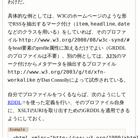
わけだ。
具体的な例としては、W3Cのホームページのような形
item
headline
date
でRSSを抽出するマーク付け（
,
,
などのクラスを用いる）をしていれば、そのプロファ
http://www.w3.org/2000/08/w3c-synd/#
イル
をhead要素のprofile属性に加えるだけでよい（GRDDL
のプロファイルは不要）。別の例としては、
XFN
のマ
ーク付けからメタデータを抽出するプロファイル
http://www.w3.org/2003/g/td/xfn-
workalike
がDan Connollyによって試作されている。
自分でプロファイルをつくるならば、次のようにして
RDDL
を使った定義を行い、そのプロファイル自身
に、XSLTのURIを取り出すためのGRDDLを適用できる
ようにしておく。
<html xmlns="http://www.w3.org/1999/xhtml