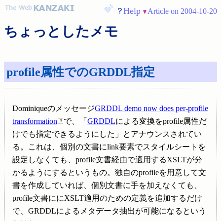
Help
Article on 2004-10-20
ちょっとしたメモ
profile属性でのGRDDL指定
Dominiqueのメッセージ
GRDDL demo now does per-profile
transformation
で、「
GRDDL
による変換をprofile属性だ
けでも指定できるようにした」とアナウンスされてい
る。これは、個別の文書にlink要素でスタイルシートを
設定しなくても、profile文書経由で適用するXSLTが分
かるようにするというもの。独自のprofileを用意して文
書を作成していれば、個別文書に手を加えなくても、
profile文書ににXSLT適用のための定義を追加するだけ
で、GRDDLによるメタデータ抽出が可能になるという