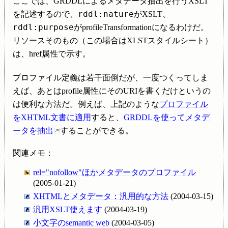
ここでは、GRDDLによるメタデータ抽出を行うXSLT
rddl:nature
を記述するので、
がXSLT、
rddl:purpose
がprofileTransformationになるわけだ。
リソースそのもの（この場合はXLSTスタイルシート）
は、href属性で示す。
プロファイル定義は若干面倒だが、一度つくってしま
えば、あとはprofile属性にそのURIを書くだけというの
は便利な方法だ。例えば、上記のような
プロファイル
をXHTML文書に適用
すると、
GRDDLを使ってメタデ
ータを抽出
することができる。
関連メモ：
rel="nofollow"ほかメタデータのプロファイル
(2005-01-21)
XHTMLとメタデータ：汎用的な方法
(2004-03-15)
汎用XSLT使えます
(2004-03-19)
小文字のsemantic web
(2004-03-05)