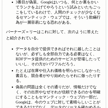
3番目が偽装。Googleはいつも、何とか裏をかい
てランクを上げてやろうという試みといたちごっ
こをしているわけで、人間のチェックが少なくな
るセマンティック・ウェブでは、そういう欺瞞行
為が一層容易になる恐れがある。
バーナーズ＝リーはこれに対して、次のように答えた
と紹介されている。
データを自分で提供できればそれに越したことは
ないが、必ずしも全部自力である必要はなく、
RDFデータ提供のためのサービスが登場したって
いいし、その方がパワフルだろう。
たとえば在庫や仕入れ価格を明らかにしなかった
書店も、競合者がやり始めたらそれに倣ったりす
る。
偽装の問題は全くその通りだが、情報だけでな
く、その出所やなぜそれが信頼できるのかを明確
にすることもセマンティック・ウェブの一部だ。
Googleは、今のウェブに対して素晴らしいことが
できるだけでなく、データのソースを確かめるル