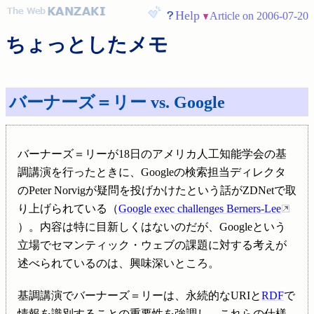
Help
Article on 2006-07-20
ちょっとしたメモ
バーナーズ＝リー vs. Google
バーナーズ＝リーが18日のアメリカ人工知能学会の基
調講演を行ったときに、Googleの検索担当ディレクタ
のPeter Norvigが疑問を投げかけたという話がZDNetで取
り上げられている（
Google exec challenges Berners-Lee
）。内容は特に目新しくはないのだが、Googleという
立場でセマンティック・ウェブの課題に対する考えが
述べられているのは、興味深いところ。
基調講演でバーナーズ＝リーは、永続的なURIと
RDF
で
情報を識別することの重要性を強調し、これらの仕様