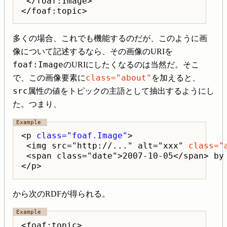
 </foaf:Image>

多くの場合、これでも機能するのだが、このように画
像について記述するなら、その画像のURIを
foaf:Image
のURIにしたくなるのは当然だ。そこ
class="about"
で、この画像要素に
を加えると、
src
属性の値をトピックの主語として抽出するようにし
た。つまり、
<p 
class="foaf.Image"
>

 <img src="http://..." alt="xxx" 
class="
 <span class="date">2007-10-05</span> by 
から次のRDFが得られる。
<foaf:topic>
