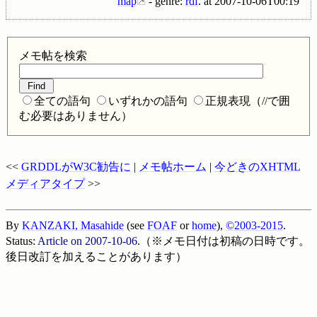
map
- genre:
rdf
.
at
2007-10-06T00:19
メモ帖を検索
全ての語句
いずれかの語句
正規表現（//で囲
む必要はありません）
<<
GRDDLがW3C勧告に
|
メモ帖ホーム
|
今どきのXHTML
メディアタイプ
>>
By
KANZAKI, Masahide
(see
FOAF
or
home
),
©2003-2015
.
Status:
Article on
2007-10-06
.（※メモ日付は初稿の日時です。
後日改訂を加えることがあります）