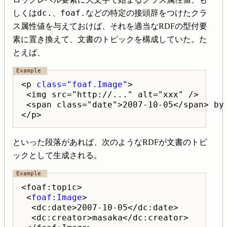
dc.
foaf.
しくは
、
などの特定の接頭辞をつけたクラ
ス属性値を与えておけば、それを適当なRDFの型付要
素に置き換えて、文書のトピックを構成していた。た
とえば、
<p 
class="foaf.Image"
>

 <img src="http://..." alt="xxx" />

 <span class="date">2007-10-05</span> by 
といった段落があれば、次のようなRDFが文書のトピ
ックとして生成される。
<foaf:topic>

 <
foaf:Image
>

  <dc:date>2007-10-05</dc:date>

  <dc:creator>masaka</dc:creator>
