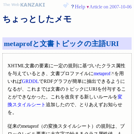
Help
Article on 2007-10-06
ちょっとしたメモ
metaprofと文書トピックの主語URI
XHTML文書の要素に一定の規則に基づいたクラス属性
を与えているとき、文書プロファイルに
metaprof
を用
いれば
GRDDL
でRDFグラフが簡単に抽出できるように
なるが、これまでは文書のトピックにURIを付与するこ
とができなかった。これを改良する新しいルールを
変
換スタイルシート
追加したので、とりあえずお知らせ
を。
従来のmetaprof（の変換スタイルシート）の規則は、ブ
ロックレベル要素に大文字で始まるクラス属性値、も