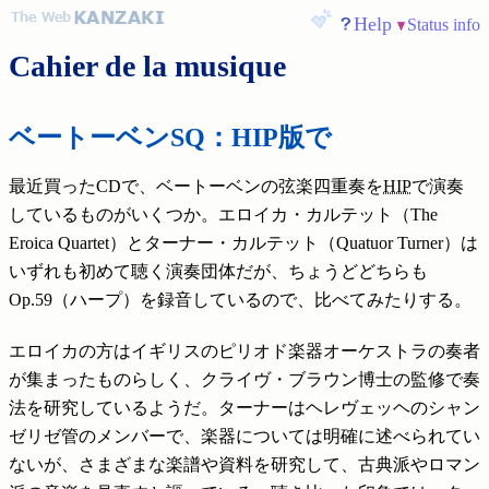
Help
Status info
Cahier de la musique
ベートーベンSQ：HIP版で
最近買ったCDで、ベートーベンの弦楽四重奏を
HIP
で演奏
しているものがいくつか。エロイカ・カルテット（The
Eroica Quartet）とターナー・カルテット（Quatuor Turner）は
いずれも初めて聴く演奏団体だが、ちょうどどちらも
Op.59（ハープ）を録音しているので、比べてみたりする。
エロイカの方はイギリスのピリオド楽器オーケストラの奏者
が集まったものらしく、クライヴ・ブラウン博士の監修で奏
法を研究しているようだ。ターナーはヘレヴェッヘのシャン
ゼリゼ管のメンバーで、楽器については明確に述べられてい
ないが、さまざまな楽譜や資料を研究して、古典派やロマン