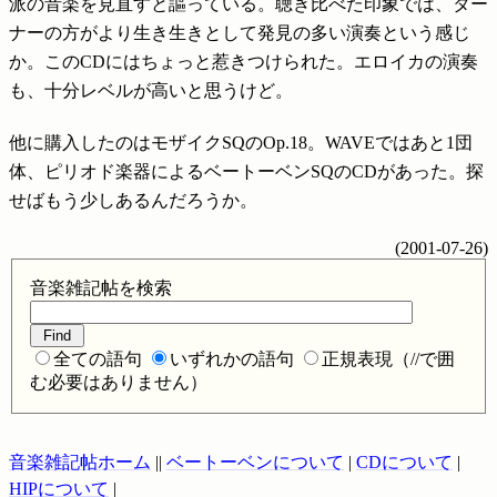
派の音楽を見直すと謳っている。聴き比べた印象では、ター
ナーの方がより生き生きとして発見の多い演奏という感じ
か。このCDにはちょっと惹きつけられた。エロイカの演奏
も、十分レベルが高いと思うけど。
他に購入したのはモザイクSQのOp.18。WAVEではあと1団
体、ピリオド楽器によるベートーベンSQのCDがあった。探
せばもう少しあるんだろうか。
(
2001-07-26
)
音楽雑記帖を検索
全ての語句
いずれかの語句
正規表現（//で囲
む必要はありません）
音楽雑記帖ホーム
||
ベートーベンについて
|
CDについて
|
HIPについて
|