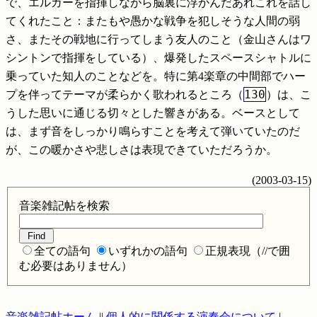
で、エルガーを指揮しながら脳裏に浮かんだあれこれを話し
てくれたこと：またもや愚かな戦争を犯しそうな人間の弱
さ、またその戦地に行ってしまう友人のこと（金山さんはワ
シントンで指揮をしている）、爆発したスペースシャトルに
乗っていた知人のことなどを。特に第4楽章の中間部でハー
130
プを伴ってテーマが柔らかく歌われるところ（
）は、こ
うした思いに通じる切々とした響きがある。ベースとして
は、まず音をしっかり鳴らすことを考えて弾いていたのだ
が、この暖かさや悲しさは表現できていただろうか。
(
2003-03-15
)
音楽雑記帖を検索
全ての語句
いずれかの語句
正規表現（//で囲
む必要はありません）
音楽雑記帖ホーム
||
個人的に関係する演奏会について
|