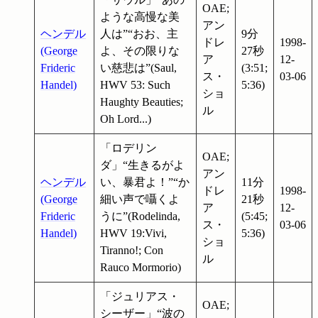
OAE;
ような高慢な美
アン
ヘンデル
人は”“おお、主
9分
ドレ
1998-
(George
よ、その限りな
27秒
ア
12-
Frideric
い慈悲は”(Saul,
(3:51;
ス・
03-06
Handel)
HWV 53: Such
5:36)
ショ
Haughty Beauties;
ル
Oh Lord...)
「ロデリン
OAE;
ダ」“生きるがよ
アン
ヘンデル
い、暴君よ！”“か
11分
ドレ
1998-
(George
細い声で囁くよ
21秒
ア
12-
Frideric
うに”(Rodelinda,
(5:45;
ス・
03-06
Handel)
HWV 19:Vivi,
5:36)
ショ
Tiranno!; Con
ル
Rauco Mormorio)
「ジュリアス・
OAE;
シーザー」“波の