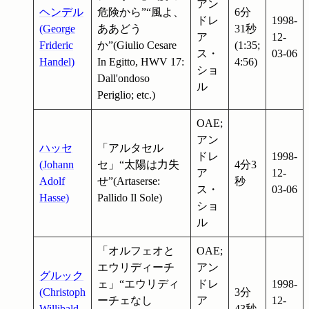
アン
ヘンデル
危険から”“風よ、
6分
ドレ
1998-
(George
ああどう
31秒
ア
12-
Frideric
か”(Giulio Cesare
(1:35;
ス・
03-06
Handel)
In Egitto, HWV 17:
4:56)
ショ
Dall'ondoso
ル
Periglio; etc.)
OAE;
アン
ハッセ
「アルタセル
ドレ
1998-
(Johann
セ」“太陽は力失
4分3
ア
12-
Adolf
せ”(Artaserse:
秒
ス・
03-06
Hasse)
Pallido Il Sole)
ショ
ル
「オルフェオと
OAE;
エウリディーチ
アン
グルック
ェ」“エウリディ
ドレ
1998-
(Christoph
3分
ーチェなし
ア
12-
Willibald
43秒