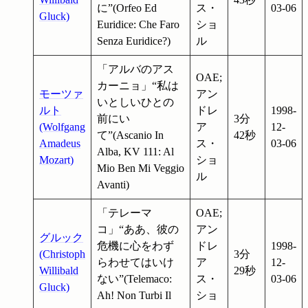
に”(Orfeo Ed
ス・
03-06
Gluck)
Euridice: Che Faro
ショ
Senza Euridice?)
ル
「アルバのアス
OAE;
カーニョ」“私は
モーツァ
アン
いとしいひとの
ルト
ドレ
1998-
前にい
3分
(Wolfgang
ア
12-
て”(Ascanio In
42秒
Amadeus
ス・
03-06
Alba, KV 111: Al
Mozart)
ショ
Mio Ben Mi Veggio
ル
Avanti)
「テレーマ
OAE;
コ」“ああ、彼の
アン
グルック
危機に心をわず
ドレ
1998-
(Christoph
3分
らわせてはいけ
ア
12-
Willibald
29秒
ない”(Telemaco:
ス・
03-06
Gluck)
Ah! Non Turbi Il
ショ