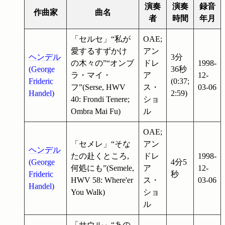
演奏
演奏
録音
作曲家
曲名
者
時間
年月
「セルセ」“私が
OAE;
愛するすずかけ
アン
ヘンデル
3分
の木々の”“オンブ
ドレ
1998-
(George
36秒
ラ・マイ・
ア
12-
Frideric
(0:37;
フ”(Serse, HWV
ス・
03-06
Handel)
2:59)
40: Frondi Tenere;
ショ
Ombra Mai Fu)
ル
OAE;
「セメレ」“そな
アン
ヘンデル
たの赴くところ,
ドレ
1998-
(George
4分5
何処にも”(Semele,
ア
12-
Frideric
秒
HWV 58: Where'er
ス・
03-06
Handel)
You Walk)
ショ
ル
「サウル」“あの