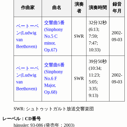
演奏
録音
作曲家
曲名
演奏時間
者
年月
交響曲5番
32分32秒
ベートーベ
(Sinphony
(6:13;
ン(Ludwig
2002-
No.5 C
SWR
7:59;
van
09-03
minor,
7:47;
Beethoven)
Op.67)
10:33)
39分50秒
交響曲6番
ベートーベ
(10:34;
(Sinphony
ン(Ludwig
11:23;
2002-
No.6 F
SWR
van
5:05;
09-03
Major,
Beethoven)
3:35;
Op.68)
9:13)
SWR: シュトゥットガルト放送交響楽団
レーベル：CD番号
hänssler: 93-086 (発売年：2003)