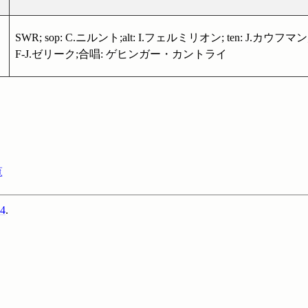
SWR; sop: C.ニルント;alt: I.フェルミリオン; ten: J.カウフマン;
F-J.ゼリーク;合唱: ゲヒンガー・カントライ
覧
4
.