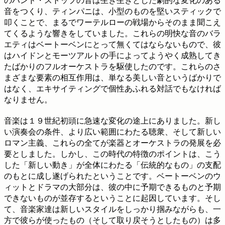
のハンド・ストップの音は生き生きとした劇的な変化のある
音をつくり、ティンパニは、小型のものを堅いスティックで
叩くことで、まるでワーテルローの戦場からそのまま聞こえ
てくるような響きをしていました。これらの明快な音のバラ
エティはベートーベンにとって無くてはならないもので、彼
はハイドンとモーツアルトの手によってようやく成熟してき
たばかりのフルオーケストラを駆使したのです。これらのさ
まざまな要素の相互作用は、単なる美しい音というばかりで
はなく、エキサイティングで個性あふれる対話でもなければ
なりません。
音楽は１９世紀初頭に急速な変化の途上にありました。新し
い演奏会の条件、より広い範囲にわたる聴衆、そして新しい
ロマン主義、これらの全てが楽器とオーケストラの発展を必
要としました。しかし、この時代の特徴のポイントは、こう
した「新しい動き」が全体にわたる「伝統的なもの」の支配
のもとに成し遂げられたということです。ベートーベンのウ
ィットとドラマの大部分は、彼の中に予期できるものと予期
できないものが並存するということに起因しています。そし
て、音楽家達は新しいスタイルをしっかり掴みながらも、一
方で彼らが使ったもの（そして取り戻そうとしたもの）は多