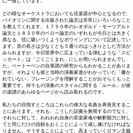
に一致しています。
どの様なオーケストラにおいても弦楽器が中心となるので、
バイオリンに関する出版された論文は非常にいろいろなこと
を教えてくれます。１７５０年のレオポルド・モーツアルト
論文と１８３０年のベロー論文のいずれもが今日とは大きく
異なる、弦に吸いつくようなボウイングについて記述してい
ます。音の長さは少なくとも５通りのはっきりとした方法が
みられますが、今日世界中に広まっている弾むような「スピ
ッカート」は「ごくごくまれ」にしか用いられませんでし
た。ベートーベンの自筆譜の研究からもわかることがありま
すが、それよりも彼と当時の演奏家達がわかっていた「書か
れていない」フレージングを理解することがおそらくもっと
重要です。何十もの演奏のスタイルに関する「ルール」が彼
の楽譜のあらゆるページから読み取れるのです。
私たちの目指すところはこれらの偉大な名曲を再発見するこ
とにあります。それも、こうした証拠を無視するのでなく、
それらに対して、われわれ自身の音楽家魂や解釈能力に対し
てと同じだけの信頼をおくことによって成し遂げなければな
りません。そうすることによって、高まっていくロマン主義