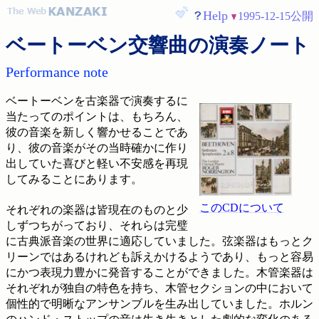
Help
1995-12-15公開
ベートーベン交響曲の演奏ノート
Performance note
ベートーベンを古楽器で演奏するに
当たってのポイントは、もちろん、
彼の音楽を新しく響かせることであ
り、彼の音楽がその当時確かに作り
出していた喜びと軽い不安感を再現
してみることにあります。
このCDについて
それぞれの楽器は皆現在のものと少
しずつちがっており、それらは完璧
に古典派音楽の世界に適応していました。弦楽器はもっとク
リーンではあるけれども訴えかけるようであり、もっと容易
にかつ表現力豊かに発音することができました。木管楽器は
それぞれが独自の特色を持ち、木管セクションの中において
個性的で明晰なアンサンブルを生み出していました。ホルン