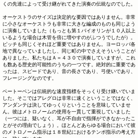
くの先達によって受け継がれてきた演奏の伝統なのでした。
オーケストラのサイズは決定的な要因ではありません。非常
に小さなオーケストラも非常に大きな編成のものも同じよう
に演奏していました（もっとも第１バイオリンが１０人以上
いるような場合は木管を倍に増やすのがふつうでしたが）。
ピッチも同じくそれほど重要ではありません。ヨーロッパ各
地で異なっていましたし、同じ町の中でさえそういうことが
ありました。私たちはＡ＝４３０で演奏していますが、これ
も数ある歴史的可能性のうちの一つです。絶対的に重要であ
ったは、スピードであり、音の長さであり、弓使いであり、
フレージングなのです。
ベートーベンは伝統的な速度指標をそっくり受け継いでいま
した。そこではアレグロは非常に速くということではなく、
アンダンテは決してゆっくりということを意味していませ
ん。彼はメトロノームの使用を一貫して重視していました
（一つには、疑いなく、耳が不自由で指揮ができなかったこ
とがその理由でしょう）。ほとんどあらゆる場合において彼
のメトロノーム指示は１８世紀におけるテンポ指示の考え方