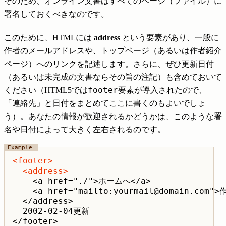
そのため、オンライン文書はすべてのページ（ファイル）に
署名しておくべきなのです。
このために、HTMLには
address
という要素があり、一般に
作者のメールアドレスや、トップページ（あるいは作者紹介
ページ）へのリンクを記述します。さらに、ぜひ更新日付
（あるいは未完成の文書ならその旨の注記）も含めておいて
footer
ください（HTML5では
要素が導入されたので、
「連絡先」と日付をまとめてここに書くのもよいでしょ
う）。あなたの情報が歓迎されるかどうかは、このような署
名や日付によって大きく左右されるのです。
<footer>
<address>
    <a href="./">ホームへ</a>

    <a href="mailto:yourmail@domain.com
  </address>

  2002-02-04更新

</footer>