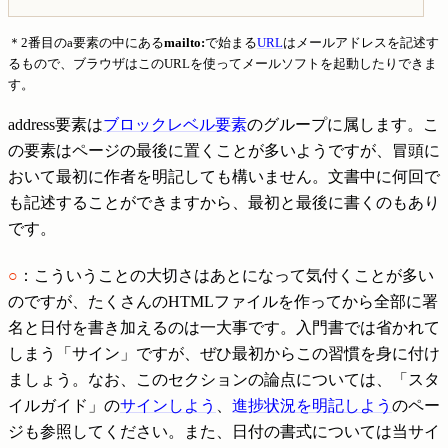
＊2番目のa要素の中にある
mailto:
で始まる
URL
はメールアドレスを記述す
るもので、ブラウザはこのURLを使ってメールソフトを起動したりできま
す。
address要素は
ブロックレベル要素
のグループに属します。こ
の要素はページの最後に置くことが多いようですが、冒頭に
おいて最初に作者を明記しても構いません。文書中に何回で
も記述することができますから、最初と最後に書くのもあり
です。
○
：こういうことの大切さはあとになって気付くことが多い
のですが、たくさんのHTMLファイルを作ってから全部に署
名と日付を書き加えるのは一大事です。入門書では省かれて
しまう「サイン」ですが、ぜひ最初からこの習慣を身に付け
ましょう。なお、このセクションの論点については、「スタ
イルガイド」の
サインしよう
、
進捗状況を明記しよう
のペー
ジも参照してください。また、日付の書式については当サイ