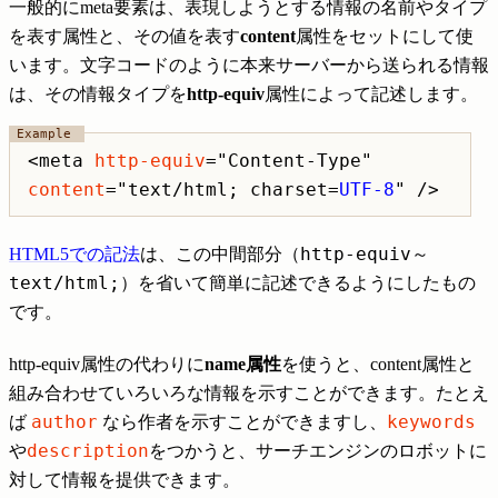
一般的にmeta要素は、表現しようとする情報の名前やタイプ
を表す属性と、その値を表す
content
属性をセットにして使
います。文字コードのように本来サーバーから送られる情報
は、その情報タイプを
http-equiv
属性によって記述します。
<meta
http-equiv
="Content-Type"
content
="text/html; charset=
UTF-8
" />
http-equiv
HTML5での記法
は、この中間部分（
～
text/html;
）を省いて簡単に記述できるようにしたもの
です。
http-equiv属性の代わりに
name属性
を使うと、content属性と
組み合わせていろいろな情報を示すことができます。たとえ
author
keywords
ば
なら作者を示すことができますし、
description
や
をつかうと、サーチエンジンのロボットに
対して情報を提供できます。