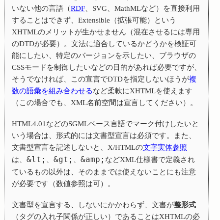
いない他の言語（
RDF
、SVG、MathMLなど）を直接利用
することはできず、Extensible（拡張可能）という
XHTMLのメリットが生かせません（混在させるには専用
のDTDが必要）。文法に適合しているかどうかを検証可
能にしたい、特定のバージョンを示したい、ブラウザの
CSSモードを制御したいなどの目的があれば必要ですが、
そうでなければ、この宣言でDTDを指定しないほうが
複
数の語彙を組み合わせる
など柔軟にXHTMLを使えます
（この場合でも、XML名前空間は宣言してください）。
HTML4.01などのSGMLベース言語でマーク付けしたいと
いう場合は、形式的には文書型宣言は必須です。また、
文書型宣言を記述しないと、X/HTMLの
文字実体参照
&lt;
&gt;
&amp;
は、
、
、
などXML仕様書で定義され
ているもの以外は、そのままでは使えないことにも注意
が必要です（数値参照は可）。
文書型を宣言する、しないにかかわらず、文書が
整形式
（タグの入れ子関係が正しい）であることはXHTMLの必