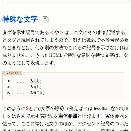
特殊な文字
<
>
タグを示す記号である
や
は、本文にそのまま記述する
とタグと混同されてしまうので、例えば数式で不等号が必要
なときなどは、何か別の方法でこれらの記号を示さなければ
成りません。こうしたHTMLで特別な意味を持つ文字は、次
のようにして表現します。
<  ...  &lt;

>  ...  &gt;

&  ...  &amp;
&
;
このように
と
で文字の呼称（例えば < は less than なので lt
）をはさんで示す表記法を
実体参照
と呼びます。実体参照を
使って、ここに挙げた文字のほか、アクセント記号のついた