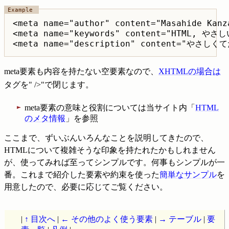
<meta name="author" content="Masahide Kanza
<meta name="keywords" content="HTML, やさ
<meta name="description" content="やさし
meta要素も内容を持たない空要素なので、
XHTMLの場合は
タグを" />"で閉じます。
meta要素の意味と役割については当サイト内「
HTML
のメタ情報
」を参照
ここまで、ずいぶんいろんなことを説明してきたので、
HTMLについて複雑そうな印象を持たれたかもしれません
が、使ってみれば至ってシンプルです。何事もシンプルが一
番。これまで紹介した要素や約束を使った
簡単なサンプル
を
用意したので、必要に応じてご覧ください。
|
↑ 目次へ
|
← その他のよく使う要素
|
→ テーブル
|
要