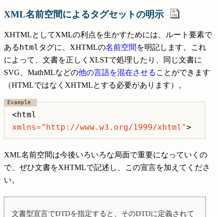
XML名前空間によるタグセットの明示
XHTMLとしてXMLの利点を生かすためには、ルート要素で
html
ある
タグに、XHTMLの
名前空間
を明記します。これ
によって、文書を正しくXLSTで処理したり、同じ文書に
SVG、MathMLなどの
他の言語を混在させる
ことができます
（HTMLではなくXHTMLとする必要があります）。
<html
xmlns="http://www.w3.org/1999/xhtml"
>
XML名前空間は今後いろいろな局面で重要になっていくの
で、ぜひ文書をXHTMLで記述し、この宣言を加えてくださ
い。
文書型宣言でDTDを指定すると、そのDTDに定義されて