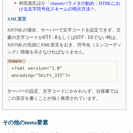
村田真氏ほか「
charsetパラメタの勧め：HTMLにお
ける文字符号化スキームの明示方法
」
XML宣言
XHTMLの場合、サーバーで文字コードを設定できず、文
UTF-8
UTF-16
書の文字コードが
もしくは
でない時は、
XHTMLの先頭にXML宣言をおき、符号化（エンコーディ
ング）情報を示さなければなりません。
<?xml version="1.0"
encoding="Shift_JIS"?>
サーバーの設定、文字コードにかかわらず、仕様書では
この宣言を書くことが強く推奨されています。
その他のmeta要素