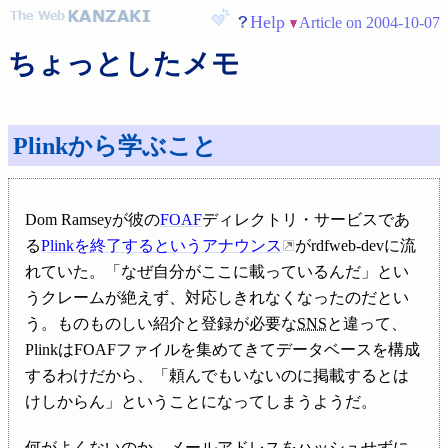
Help
Article on 2004-10-07
ちょっとしたメモ
Plinkから学ぶこと
Dom Ramseyが彼の
FOAF
ディレクトリ・サービスであ
る
Plinkを終了するというアナウンス
がrdfweb-devに流
れていた。「なぜ自分がここに載っているんだ」とい
うクレームが絶えず、対応しきれなくなったのだとい
う。ものものしい紹介と登録が必要な
SNS
と違って、
PlinkはFOAFファイルを集めてきてデータベースを構成
するわけだから、「頼んでもいないのに掲載するとは
けしからん」ということになってしまうようだ。
何がよくないのか。メールアドレスをハッシュせずに