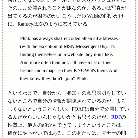
そのまま公開されることが嫌なのか、あるいは写真が
出てくるのが困るのか。こうしたJo Walshの問いかけ
に、Ramseyは次のように答えている。
Plink has always sha1 encoded all email addresses
(with the exception of MSN Messenger IDs). It's
finding themselves on a web site they don't like.
And more often than not, it'll have a list of their
friends and a map - so they KNOW it's them. And
they know they didn't "join" Plink.
というわけで、自分から「参加」の意思表明をしてい
ないところで自分の情報が開陳されているのが、よろ
しくないということらしい。FOAFは自分で公開してい
るんだからいいんじゃないかとも思うのだが、
RDF
の
性質上、他人の紹介もできてしまうというところは、
確かにやっかいではある。このあたりは、マナーの問