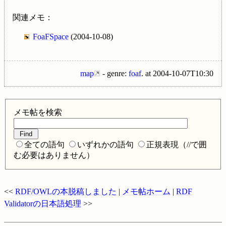
関連メモ：
FoaFSpace
(2004-10-08)
map
- genre:
foaf
.
at
2004-10-07T10:30
メモ帖を検索
全ての語句
いずれかの語句
正規表現（//で囲
む必要はありません）
<<
RDF/OWLの本脱稿しました
|
メモ帖ホーム
|
RDF
Validatorの日本語処理
>>