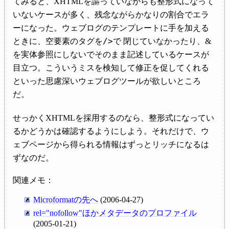
てみると、XHTMLを謳っていながらも整形式になって
いないケースが多く、残念ながらかなりの割合でエラ
ーになった。ウェブログのテンプレートに手を加える
/>
ときに、空要素のタグを
で 閉じていなかったり、&
を実体参照にしないでそのまま記述しているケースが
目立つ。こういうミスを検知して修正を促してくれる
といった思慮深いウェブログツールが欲しいところ
だ。
せっかくXHTMLを採用するのなら、整形式になってい
るかどうかは確認するようにしよう。それだけで、ウ
ェブページから得られる情報はずっとリッチになるは
ずなのだ。
関連メモ：
Microformatの先へ
(2006-04-27)
rel="nofollow"ほかメタデータのプロファイル
(2005-01-21)