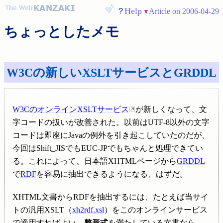
Help
Article on 2006-04-29
ちょっとしたメモ
W3Cの新しいXSLTサービスとGRDDL
W3CのオンラインXSLTサービス
が新しくなって、文
字コードの扱いが改善された。以前はUTF-8以外の文字
コードは即座にJavaの例外を引き起こしていたのだが、
今回はShift_JISでもEUC-JPでもちゃんと処理できてい
る。これによって、日本語XHTMLページから
GRDDL
で
RDF
を容易に抽出できるようになる、はずだ。
XHTML文書からRDFを抽出するには、たとえば当サイ
トの汎用XSLT（
xh2rdf.xsl
）をこのオンラインサービス
で適用すればよい。
整形式
を満たしている文書なら、