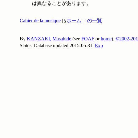
は異なることがあります。
Cahier de la musique
| §
ホーム
| ↑
の一覧
By
KANZAKI, Masahide
(see
FOAF
or
home
),
©2002-201
Status: Database updated 2015-05-31.
Exp