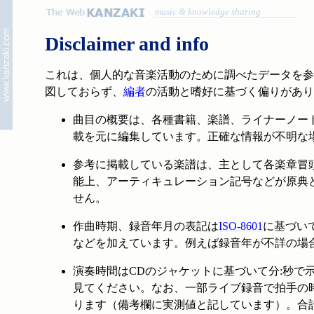
music & knowledge sharing
Disclaimer and info
これは、個人的な音楽活動のために調べたデータを参考
図しておらず、
編者
の活動と嗜好に基づく偏りがあ
曲目の概要は、各種書籍、楽譜、ライナーノー
載を元に編集しています。正確な情報が不明な場
参考に掲載している楽譜は、主として各楽章冒
能上、アーティキュレーション記号などが原典
せん。
作曲時期、録音年月の表記は
ISO-8601
に基づいて
などを加えています。例えば録音年が不詳の場合
演奏時間はCDのジャケットに基づいて分:秒
見てください。なお、一部ライブ録音で拍手の
ります（備考欄に実測値と記しています）。合