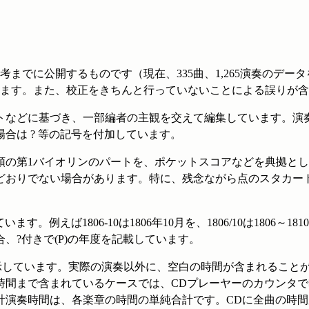
までに公開するものです（現在、335曲、1,265演奏のデー
ります。また、校正をきちんと行っていないことによる誤りが含
トなどに基づき、一部編者の主観を交えて編集しています。演
合は ? 等の記号を付加しています。
頭の第1バイオリンのパートを、ポケットスコアなどを典拠と
どおりでない場合があります。特に、残念ながら点のスタカー
います。例えば1806-10は1806年10月を、1806/10は1806
、?付きで(P)の年度を記載しています。
で示しています。実際の演奏以外に、空白の時間が含まれること
時間まで含まれているケースでは、CDプレーヤーのカウンタ
計演奏時間は、各楽章の時間の単純合計です。CDに全曲の時