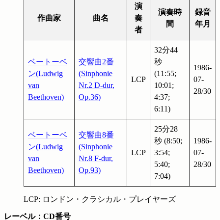
演
演奏時
録音
作曲家
曲名
奏
間
年月
者
32分44
ベートーベ
交響曲2番
秒
1986-
ン(Ludwig
(Sinphonie
(11:55;
LCP
07-
van
Nr.2 D-dur,
10:01;
28/30
Beethoven)
Op.36)
4:37;
6:11)
25分28
ベートーベ
交響曲8番
秒 (8:50;
1986-
ン(Ludwig
(Sinphonie
LCP
3:54;
07-
van
Nr.8 F-dur,
5:40;
28/30
Beethoven)
Op.93)
7:04)
LCP: ロンドン・クラシカル・プレイヤーズ
レーベル：CD番号