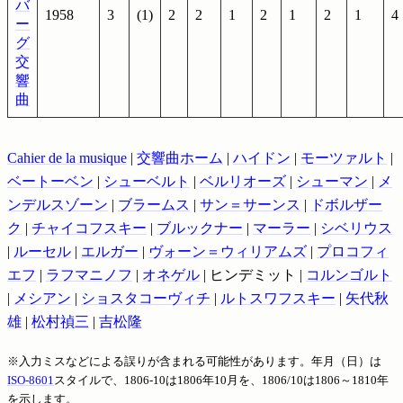
バ
1958
3
(1)
2
2
1
2
1
2
1
4
ー
グ
交
響
曲
Cahier de la musique
|
交響曲ホーム
|
ハイドン
|
モーツァルト
|
ベートーベン
|
シューベルト
|
ベルリオーズ
|
シューマン
|
メ
ンデルスゾーン
|
ブラームス
|
サン＝サーンス
|
ドボルザー
ク
|
チャイコフスキー
|
ブルックナー
|
マーラー
|
シベリウス
|
ルーセル
|
エルガー
|
ヴォーン＝ウィリアムズ
|
プロコフィ
エフ
|
ラフマニノフ
|
オネゲル
| ヒンデミット |
コルンゴルト
|
メシアン
|
ショスタコーヴィチ
|
ルトスワフスキー
|
矢代秋
雄
|
松村禎三
|
吉松隆
※入力ミスなどによる誤りが含まれる可能性があります。年月（日）は
ISO-8601
スタイルで、1806-10は1806年10月を、1806/10は1806～1810年
を示します。