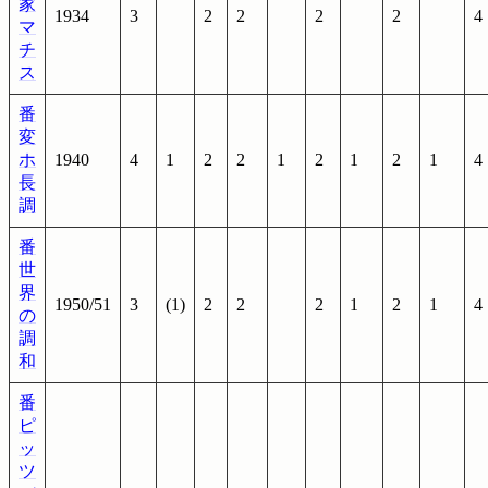
家
1934
3
2
2
2
2
4
マ
チ
ス
番
変
ホ
1940
4
1
2
2
1
2
1
2
1
4
長
調
番
世
界
1950/51
3
(1)
2
2
2
1
2
1
4
の
調
和
番
ピ
ッ
ツ