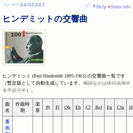
Help
Status info
ヒンデミット
の交響曲
ヒンデミット (Paul Hindemith 1895-1963) の交響曲一覧です
（暫定版として自動生成しています。
概説などは後日追加す
る予定です
）。
曲
作曲時
楽
Pi
Fl
Ob
Eh
Cl
Bcl
Fg
Cfg
H
名
期
章
番
画