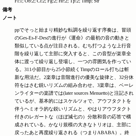
Fl:1; Ob:2; Cl:2; Fg:2; Hr:2; Tp:2; Timp; Str
備考
ノート
ppでそっと始まり精妙な転調を繰り返す序奏は、冒頭
のGes-Es-F-Desの進行が《運命》の最初の音の動きと
類似している点が注目される。むち打つような上行音
階を繰り返して主部に突入すると、この音型が楽章全
体に渡って繰り返し登場し、一つの雰囲気を作ってい
る。311小節目から25小節続くTimpのロール打ちは斬
新な用法だ。2楽章は音階進行の優美な旋律と、32分休
符をはさむ鋭いリズムの組み合わせ。3楽章は、ベーレ
ンライターの楽譜では(later sources Menuetto)と注記され
ているが、基本的にはスケルツォで、アウフタクトを
伴うヘミオラ的な鋭いリズムと、やはりアウフタクト
付きのレガートな（ほぼ減七の）分散和音の応答で構
成されている。かなり規模の大きなトリオは、主部に
戻ったあと再度繰り返される（つまりABABA）。終