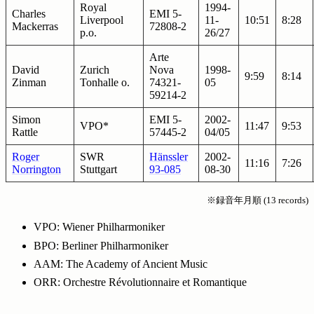
Royal
1994-
Charles
EMI 5-
Liverpool
11-
10:51
8:28
Mackerras
72808-2
p.o.
26/27
Arte
David
Zurich
Nova
1998-
9:59
8:14
Zinman
Tonhalle o.
74321-
05
59214-2
Simon
EMI 5-
2002-
VPO*
11:47
9:53
Rattle
57445-2
04/05
Roger
SWR
Hänssler
2002-
11:16
7:26
Norrington
Stuttgart
93-085
08-30
※録音年月順 (13 records)
VPO: Wiener Philharmoniker
BPO: Berliner Philharmoniker
AAM: The Academy of Ancient Music
ORR: Orchestre Révolutionnaire et Romantique