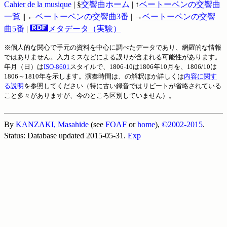
Cahier de la musique
| §
交響曲ホーム
| ↑
ベートーベンの交響曲
一覧
|| ←
ベートーベンの交響曲3番
| →
ベートーベンの交響
曲5番
|
メタデータ（実験）
※個人的な関心で手元の資料を中心に調べたデータであり、網羅的な情報
ではありません。入力ミスなどによる誤りが含まれる可能性があります。
年月（日）は
ISO-8601
スタイルで、1806-10は1806年10月を、1806/10は
1806～1810年を示します。演奏時間は、の解釈ほか詳しくは
内容に関す
る説明
を参照してください（特に古い録音ではリピートが省略されている
こと多々がありますが、今のところ区別していません）。
By
KANZAKI, Masahide
(see
FOAF
or
home
),
©2002-2015
.
Status: Database updated 2015-05-31.
Exp