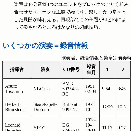
楽章は16分音符4つのユニットをブロックのごとく組み
合わせたユニークな主題で始まり、楽しくかつ堂々と
した展開が味わえる。再現部でこの主題がClとFgによ
って奏されるところはかなりの超絶技巧。
いくつかの演奏＝録音情報
演奏者、録音情報と楽章別演奏
録音
指揮者
演奏
CD番号
1
2
年月
BMG
Arturo
1951-
NBC s.o.
60254-2-
9:54
8:46
Toscanini
02-03
RG
Herbert
Staatskapelle
Brilliant
1978-
12:09
10:31
Blomstedt
Dresden
99927-2
10
1978-
Leonard
DG
10-
VPO*
11:15
9:57
Bernstein
2740-216
30/11-