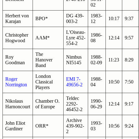
02
Herbert von
DG 439-
1983-
BPO*
10:17
9:37
Karajan
003-2
12
L'Oiseau-
Christopher
1986-
AAM*
Lyre 452-
12:14
9:57
Hogwood
08
554-2
The
Roy
Nimbus
1988-
Hanover
11:23
8:29
Goodman
NI5145
02-09
Band
London
Roger
EMI 7-
1988-
Classical
10:50
7:50
Norrington
49656-2
04
Players
Teldec
Nikolaus
Chamber O.
1990-
2292-
12:14
9:17
Harnoncourt
of Europe
06-29
46452-2
Archive
John Eliot
1993-
ORR*
439-902-
10:56
9:24
Gardiner
03
2