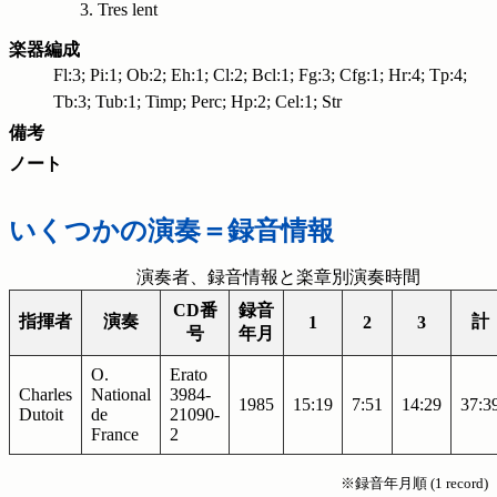
Tres lent
楽器編成
Fl:3; Pi:1; Ob:2; Eh:1; Cl:2; Bcl:1; Fg:3; Cfg:1; Hr:4; Tp:4;
Tb:3; Tub:1; Timp; Perc; Hp:2; Cel:1; Str
備考
ノート
いくつかの演奏＝録音情報
演奏者、録音情報と楽章別演奏時間
CD番
録音
指揮者
演奏
計
1
2
3
号
年月
O.
Erato
Charles
National
3984-
1985
15:19
7:51
14:29
37:3
Dutoit
de
21090-
France
2
※録音年月順 (1 record)