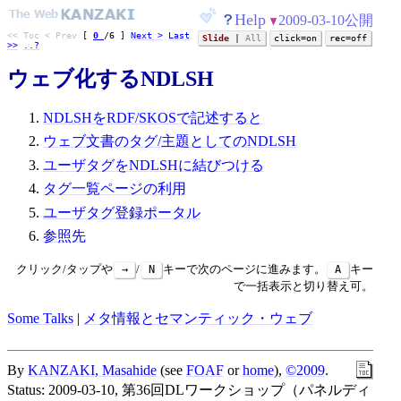
Help
2009-03-10公開
<< Toc
< Prev
[
0
/
6
]
Next >
Last
Slide
|
All
click=on
rec=off
>>
..?
ウェブ化するNDLSH
NDLSHをRDF/SKOSで記述すると
ウェブ文書のタグ/主題としてのNDLSH
ユーザタグをNDLSHに結びつける
タグ一覧ページの利用
ユーザタグ登録ポータル
参照先
クリック/タップや
→
/
N
キーで次のページに進みます。
A
キー
で一括表示と切り替え可。
Some Talks
|
メタ情報とセマンティック・ウェブ
By
KANZAKI, Masahide
(see
FOAF
or
home
),
©2009
.
Status:
2009-03-10
,
第36回DLワークショップ（パネルディ