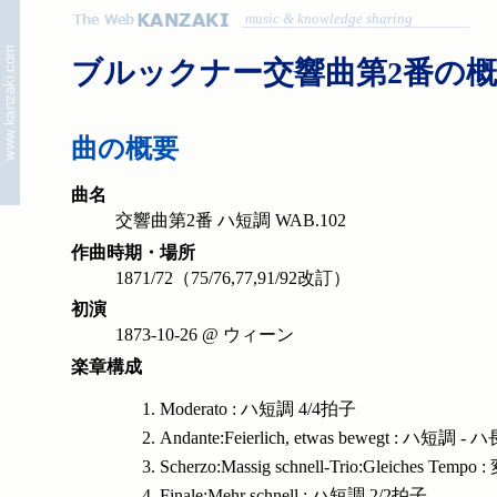
music & knowledge sharing
ブルックナー交響曲第2番の
曲の概要
曲名
交響曲第2番 ハ短調 WAB.102
作曲時期・場所
1871/72（75/76,77,91/92改訂）
初演
1873-10-26 @ ウィーン
楽章構成
Moderato : ハ短調 4/4拍子
Andante:Feierlich, etwas bewegt : ハ短調 
Scherzo:Massig schnell-Trio:Gleiches Tem
Finale:Mehr schnell : ハ短調 2/2拍子