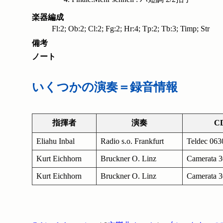
楽器編成
Fl:2; Ob:2; Cl:2; Fg:2; Hr:4; Tp:2; Tb:3; Timp; Str
備考
ノート
いくつかの演奏＝録音情報
指揮者
演奏
C
Eliahu Inbal
Radio s.o. Frankfurt
Teldec 063
Kurt Eichhorn
Bruckner O. Linz
Camerata 
Kurt Eichhorn
Bruckner O. Linz
Camerata 