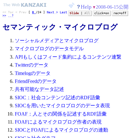
Help
2008-06-15公開
<< Toc
< Prev
[
0
/
24
]
Next >
Last
Slide
|
All
click=on
rec=off
>>
..?
セマンティック・マイクロブログ
ソーシャルメディアとマイクロブログ
マイクロブログのデータモデル
APIもしくはフィード集約によるコンテンツ連繋
Twitterのデータ
Timelogのデータ
FriendFeedのデータ
共有可能なデータ記述
SIOC：社会コンテンツ記述のRDF語彙
SIOCを用いたマイクロブログのデータ表現
FOAF：人とその関係を記述するRDF語彙
FOAFによるマイクロブログ作者の表現
SIOCとFOAFによるマイクロブログの連動