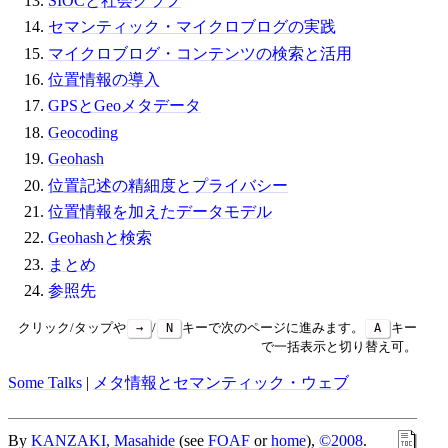
SIOCと社会グラフ
セマンティック・マイクロブログの実践
マイクロブログ・コンテンツの検索と活用
位置情報の導入
GPSとGeoメタデータ
Geocoding
Geohash
位置記述の精細度とプライバシー
位置情報を加えたデータモデル
Geohashと検索
まとめ
参照先
クリック/タップや
→
/
N
キーで次のページに進みます。
A
キー
で一括表示と切り替え可。
Some Talks
|
メタ情報とセマンティック・ウェブ
By
KANZAKI, Masahide
(see
FOAF
or
home
),
©2008
.