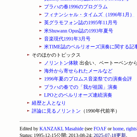
プラハの春1996のプログラム
フィナンシャル・タイムズ（1996年1月）
英グラモフォン誌の1995年11月号
米Shuwann Opus誌の1993年夏号
音楽現代1991年3月号
米TIME誌のベルリオーズ演奏に関する記事
そのほかのトピックス
ノリントン体験
出会い、ベートーベンか
海外から寄せられたメールなど
1996年夏のプロムス音楽祭での演奏会評
プラハの春での「我が祖国」演奏
LPOとのベルリオーズ連続演奏
経歴と人となり
評論に見るノリントン
（1990年代前半）
Edited by
KANZAKI, Masahide
(see
FOAF
or
home
,
rights
Status:
1995-12-15
公開; 2013-08-24;
2025-07-18
更新
.