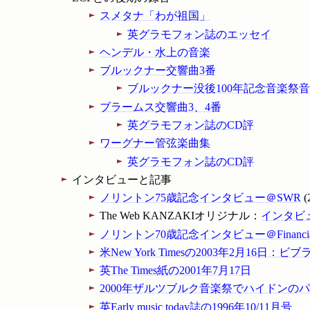
スメタナ「わが祖国」
英グラモフォン誌のエッセイ
ヘンデル・水上の音楽
ブルックナー交響曲3番
ブルックナー没後100年記念音楽祭
ブラームス交響曲3、4番
英グラモフォン誌のCD評
ワーグナー管弦楽曲集
英グラモフォン誌のCD評
インタビューと記事
ノリントン75歳記念インタビュー＠SWR
(
The Web KANZAKIオリジナル：
インタビュ
ノリントン70歳記念インタビュー＠Financial 
米New York Timesの2003年2月16日：
英The Times紙の2001年7月17日
2000年ザルツブルク音楽祭でハイドンの
英Early music today誌の1996年10/11月号